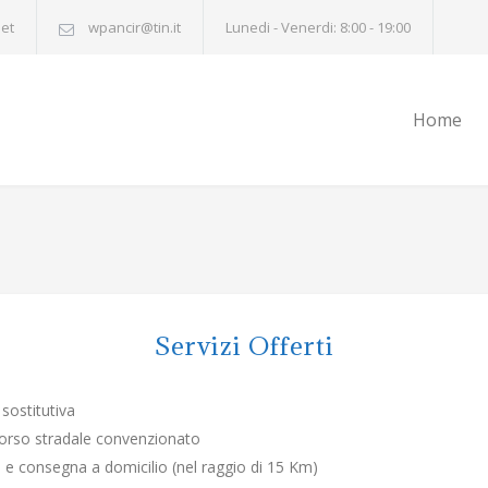
net
wpancir@tin.it
Lunedi - Venerdi: 8:00 - 19:00
Home
Servizi Offerti
sostitutiva
orso stradale convenzionato
o e consegna a domicilio (nel raggio di 15 Km)