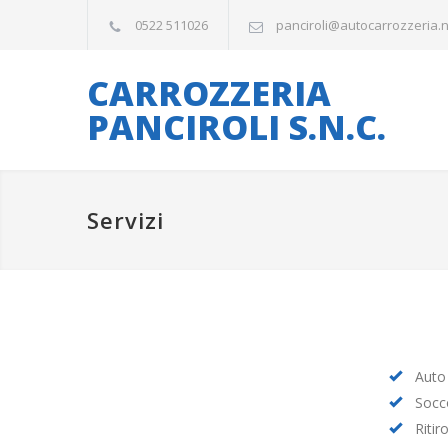
0522 511026
panciroli@autocarrozzeria.
CARROZZERIA
PANCIROLI S.N.C.
Servizi
Auto 
Socc
Ritir